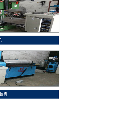
机
卷圆机